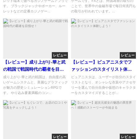
レット端末で遊べるカジノゲームアプリで
ゲームです。FXとは、外国為替の取引の
す。 ブラックジャックやポーカー、ルー
ことで、世界中の金融市場で毎日何兆円も
レットなどの定番カジノゲー...
の取引が行われています。...
レビュー
レビュー
【レビュー】成り上がり-華と武
【レビュー】ピュアニスタでフ
の戦国で戦国時代の覇者を目指
ァッションのスタイリスト体験
せ！
しよう！
成り上がり-華と武の戦国は、自由度の高
ピュアニスタは、ユーザーが自分のスタイ
いゲームシステムと、美麗なグラフィック
リストとなり、オシャレな衣装やアクセサ
が魅力の歴史シミュレーションRPGで
リーを選んで自分自身や仮想のキャラクタ
す。 やり込み要素満載のコン...
ーをカスタマイズすることが...
レビュー
レビュー