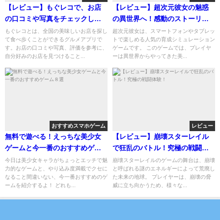
【レビュー】もぐレコで、お店
【レビュー】超次元彼女の魅惑
の口コミや写真をチェックしよ
の異世界へ！感動のストーリー
う！
が今始まる
もぐレコとは、全国の美味しいお店を探し
超次元彼女は、スマートフォンやタブレッ
て食べ歩くことができるグルメアプリで
トで楽しめる人気の育成シミュレーション
す。お店の口コミや写真、評価を参考に、
ゲームです。 このゲームでは、プレイヤ
自分好みのお店を見つけること...
ーは異世界からやってきた美...
おすすめスマホゲーム
レビュー
無料で遊べる！えっちな美少女
【レビュー】崩壊スターレイル
ゲームと今一番のおすすめゲー
で狂乱のバトル！究極の戦闘体
ム８選
験！
今日は美少女キャラがちょっとエッチで魅
崩壊スターレイルのゲームの舞台は、崩壊
力的なゲームと、やり込み度満載でクセに
と呼ばれる謎のエネルギーによって荒廃し
なること間違いない、今一番おすすめのゲ
た未来の地球。 プレイヤーは、崩壊の脅
ームを紹介するよ！ どれも...
威に立ち向かうため、様々な...