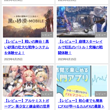
2023年6月30日
2023年6月29日
レビュー
レビュー
【レビュー】戦いの舞台！黒
【レビュー】崩壊スターレイ
い砂漠の壮大な戦争システム
ルで狂乱のバトル！究極の戦
を体験せよ！
闘体験！
2023年6月25日
2023年6月15日
レビュー
レビュー
【レビュー】アルケミストガ
【レビュー】初心者でも簡単
ーデン 美少女と錬金術の世界
にFXが学べるカルFXの最新ト