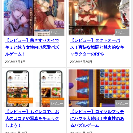
レビュー
レビュー
【レビュー】茜さすセカイで
【レビュー】タクトオーパ
キミと詠う女性向け恋愛パズ
ス！爽快な戦闘と魅力的なキ
ルゲーム！
ャラクターのRPG
2023年7月1日
2023年6月30日
レビュー
レビュー
【レビュー】もぐレコで、お
【レビュー】ロイヤルマッチ
店の口コミや写真をチェック
にハマる人続出！中毒性のあ
しよう！
るパズルゲーム