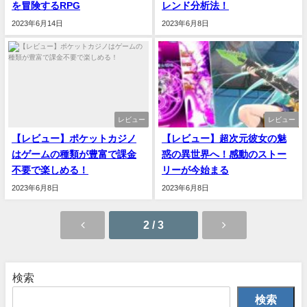
を冒険するRPG
レンド分析法！
2023年6月14日
2023年6月8日
レビュー
レビュー
【レビュー】ポケットカジノ
【レビュー】超次元彼女の魅
はゲームの種類が豊富で課金
惑の異世界へ！感動のストー
不要で楽しめる！
リーが今始まる
2023年6月8日
2023年6月8日
2 / 3
検索
検索