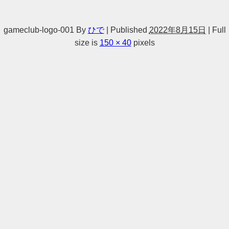
gameclub-logo-001
By
ひで
|
Published
2022年8月15日
|
Full
size is
150 × 40
pixels