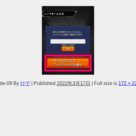
de-09
By
ひで
|
Published
2022年3月17日
|
Full size is
172 × 2