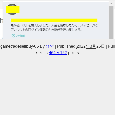
gametradesellbuy-05
By
ひで
|
Published
2022年3月25日
|
Full
size is
464 × 152
pixels