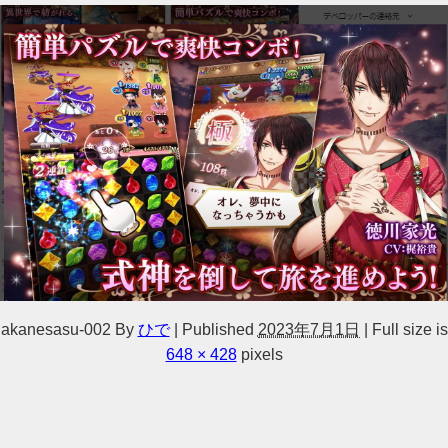
akanesasu-002
By
ひで
|
Published
2023年7月1日
|
Full size is
648 × 428
pixels