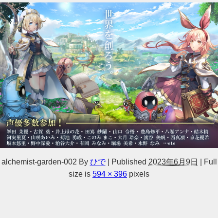
alchemist-garden-002
By
ひで
|
Published
2023年6月9日
|
Full
size is
594 × 396
pixels