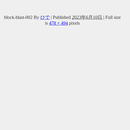
block-blast-002
By
ひで
|
Published
2023年6月10日
|
Full size
is
478 × 494
pixels