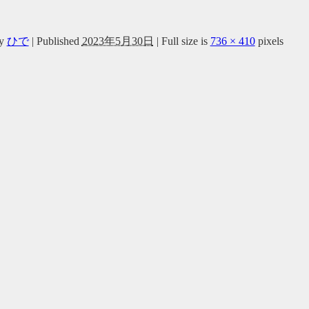
y
ひで
|
Published
2023年5月30日
|
Full size is
736 × 410
pixels