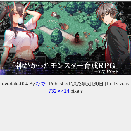
evertale-004
By
ひで
|
Published
2023年5月30日
|
Full size is
732 × 414
pixels