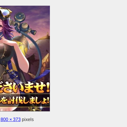
s
800 × 373
pixels