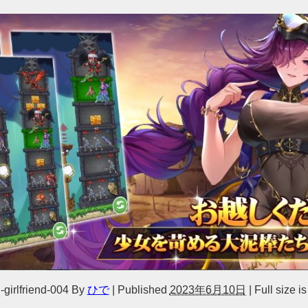
girlfriend-004
By
ひで
|
Published
2023年6月10日
|
Full size i