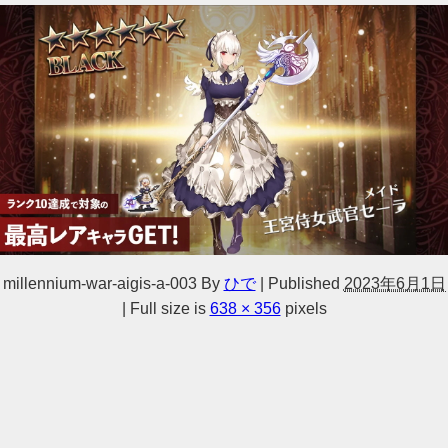
millennium-war-aigis-a-003
By
ひで
|
Published
2023年6月1日
|
Full size is
638 × 356
pixels