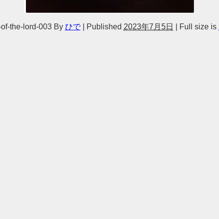
of-the-lord-003
By
ひで
|
Published
2023年7月5日
|
Full size is