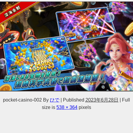
pocket-casino-002
By
ひで
|
Published
2023年6月28日
|
Full
size is
538 × 364
pixels