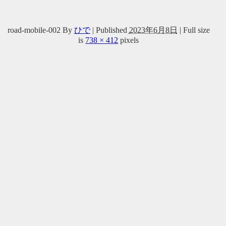
road-mobile-002
By
ひで
|
Published
2023年6月8日
|
Full size
is
738 × 412
pixels