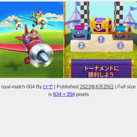
oyal-match-004
By
ひで
|
Published
2023年6月29日
|
Full size
is
634 × 354
pixels