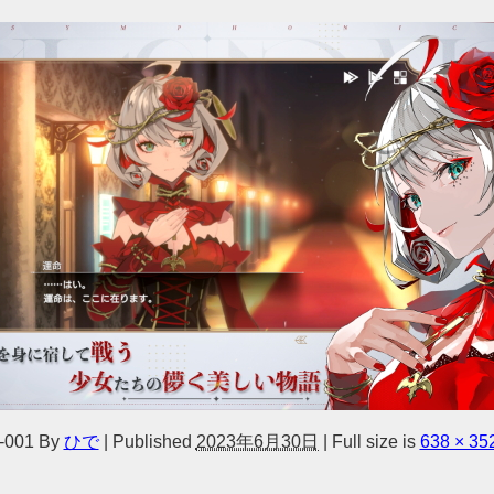
p-001
By
ひで
|
Published
2023年6月30日
|
Full size is
638 × 35