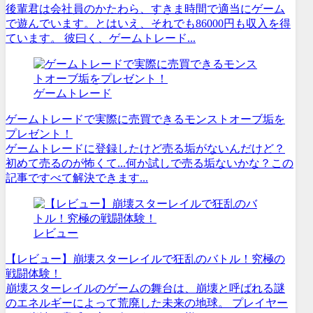
後輩君は会社員のかたわら、すきま時間で適当にゲーム
で遊んでいます。とはいえ、それでも86000円も収入を得
ています。 彼曰く、ゲームトレード...
ゲームトレード
ゲームトレードで実際に売買できるモンストオーブ垢を
プレゼント！
ゲームトレードに登録したけど売る垢がないんだけど？
初めて売るのが怖くて...何か試しで売る垢ないかな？この
記事ですべて解決できます...
レビュー
【レビュー】崩壊スターレイルで狂乱のバトル！究極の
戦闘体験！
崩壊スターレイルのゲームの舞台は、崩壊と呼ばれる謎
のエネルギーによって荒廃した未来の地球。 プレイヤー