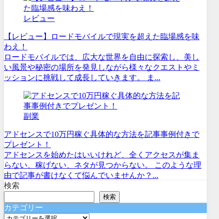
レビュー
【レビュー】ロードモバイルで現実を超えた臨場感を味
わえ！
ロードモバイルでは、広大な世界を自由に探索し、美し
い風景や秘密の場所を発見しながら様々なクエストやミ
ッションに挑戦して成長していきます。 ま...
副業
アドセンスで10万円稼ぐ具体的な方法を記事事例付きで
プレゼント！
アドセンスを始めたはいいけれど、全くアクセスが集ま
らない、稼げない、ネタが見つからない。 このような理
由で記事が書けなくて悩んでいませんか？...
検索
検索
カテゴリー
カ